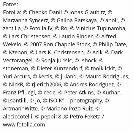
Fotos:
Fotolia: © Chepko Danil © Jonas Glaubitz, ©
Marzanna Syncerz, © Galina Barskaya, © anoli, ©
zentilia, © Fotolia IV, © Ro, © Vinicius Tupinamba,
© Lars Christensen, © Laurin Rinder, © Alfred
Wekelo, © 2007 Ron Chapple Stock, © Philip Date,
© Kzenon, © Lars K. Christensen, © Acik, © Dark
Vectorangel, © Sonja Jurisic, © .shock, ©
stoneman, © Dieter Kunzendorf, © toolklickit, ©
Yuri Arcurs, © kertis, © juland, © Mauro Rodrigues,
© NickR, © rjlerich2006, © Andres Rodriguez, ©
Franz Pfluegl, © cede, © Peter Atkins, © Kurhan,
©Lsantilli, © jo, © ISO K° – photography, ©
ArtmannWitte, © Mariano Pozo Ruiz, ©
aleciccotelli, © peppi18 ,© Petro Feketa /
www.fotolia.com